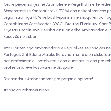
Gjatë pjesëmarrjes në Asamblenë e Përgjithshme të Feder
Mesdhetare të Kontabilistëve (FCM) dhe në konferencën pr
organizuar nga FCM në bashkëpunim me shoqatën portu
Contabilistas Certificados (OCC), Drejtori Ekzekutiv Ylber 
Kryetari i Bordit Avni Berisha vizituan edhe Ambasadën e R
Kosovës në Lisbon.
Ata u pritën nga ambasadorja e Republikës së Kosovës në 
Portugali, Znj. Edona Maloku Berdyna, me të cilën diskutua
për profesionin e kontabilitetit dhe auditimit, si dhe për m
profesionistëve kosovarë në diasporë.
Faleminderit Ambasadores për pritjen e ngrohtë!
#KosovoEmbassyLisbon