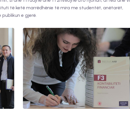
it, si dhe t’i ruajnë dhe t’i zhvillojnë ato njohuri, aftësi dhe v
stituti të ketë marrëdhënie të mira me studentët, anëtarët,
 publikun e gjerë.