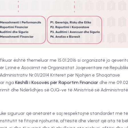
ifikuar është themeluar me 15.01.2016 si organizatë jo qeverit
Për Lirinë e Asociimit në Organizatat Joqeveritare në Republik
dministrativ Nr.01/2014 Kriteret për Njohjen e Shoqatave
kuar nga
Këshilli i Kosovës për Raportim Financiar
dhe me 09.02
rimit dhe Ndërlidhjes së OJQ-ve të Ministrisë së Administrat
 duke siguruar që anëtarët e saj respektojnë standardet më të
Institutit të fitojnë njohuritë, aftësitë dhe vlerat që ata të b