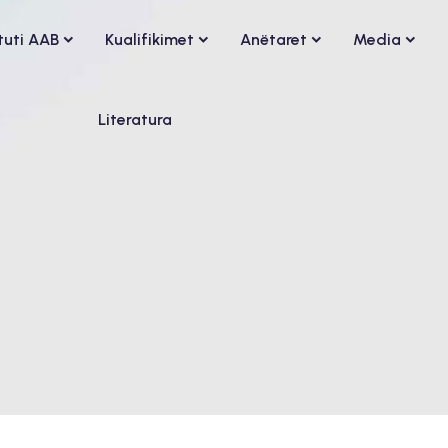
ituti AAB
Kualifikimet
Anëtaret
Media
Literatura