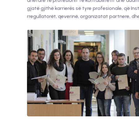
anëtarë të profesionit të kontabilitetit dhe auditim
gjatë gjithë karrierës së tyre profesionale, që In
rregullatorët, qeverinë, organizatat partnere, dhe