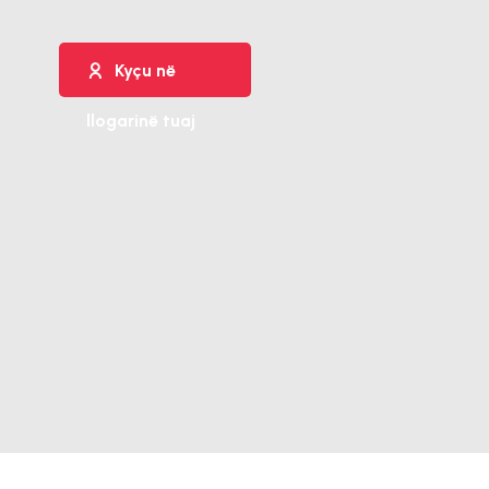
Kyçu në
llogarinë tuaj