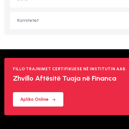
Komitetet
FILLO TRAJNIMET CERTIFIKUESE NË INSTITUTIN AAB.
Zhvillo Aftësitë
Tuaja në Financa
Apliko Online